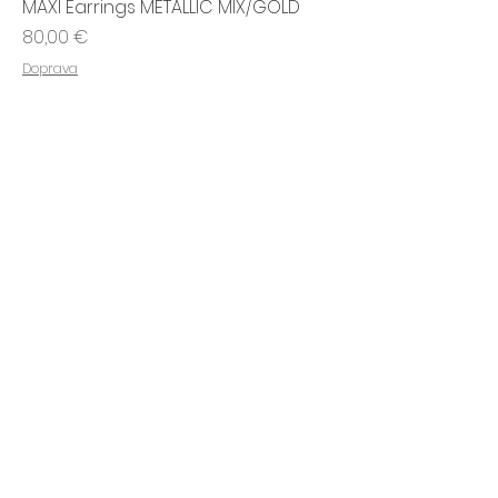
MAXI Earrings METALLIC MIX/GOLD
Cena
80,00 €
Doprava
HLAVNÁ STRÁNKA
VŠEOBECNÉ OBCHODNÉ PODMIENKY
OCHRANA OSOBNÝCH ÚDAJOV
REKLAMAČNÝ PORIADOK
O MNE
KONTAKT
PLATOBNÁ BRÁNA
PRE VÁŠ OBCHOD
formulár na odstúpenie od zmluvy
reklamačný formulár