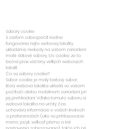
Súbory cookie
S cieľom zabezpečiť riadne
fungovanie tejto webovej lokality
ukladáme niekedy na vašom zariadení
malé dátové súbory, tzv. cookie. Je to
bežná prax väčšiny veľkých webových
lokalít.
Čo sú súbory cookie?
Súbor cookie je malý textový súbor,
ktorý webová lokalita ukladá vo vašom
počítači alebo mobilnom zariadení pri
jej prehliadaní. Vďaka tomuto súboru si
webová lokalita na určitý čas
uchováva informácie o vašich krokoch
a preferenciách (ako sú prihlasovacie
meno, jazyk, veľkosť písma a iné
nastavenia zobrazovania), takže ich pri