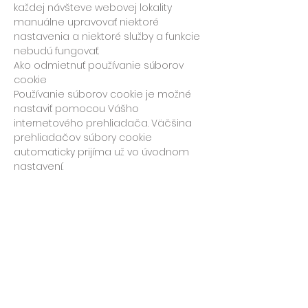
každej návšteve webovej lokality
manuálne upravovať niektoré
nastavenia a niektoré služby a funkcie
nebudú fungovať.
Ako odmietnuť používanie súborov
cookie
Používanie súborov cookie je možné
nastaviť pomocou Vášho
internetového prehliadača. Väčšina
prehliadačov súbory cookie
automaticky prijíma už vo úvodnom
nastavení.
Ochrana osobných údajov a Cookies
HLAVNÁ STRÁNKA
VŠEOBECNÉ OBCHODNÉ PODMIENKY
OCHRANA OSOBNÝCH ÚDAJOV
REKLAMAČNÝ PORIADOK
O MNE