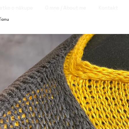
etko o nákupe
O mne / About me
Kontakt
 ľanu