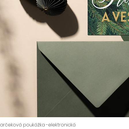
arčeková poukážka -elektronická