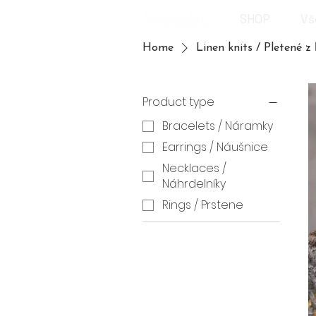
SHOP
Vš
Home
Linen knits / Pletené z
Product type
Bracelets / Náramky
Earrings / Náušnice
Necklaces /
Náhrdelníky
Rings / Prstene