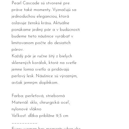
Pearl Cascade sú stvorené pre
práve také momenty. Vyznačujú sa
jednoduchou eleganciou, ktorá
oslavuje ženskú krásu. Aktuálne
ponúkame jediný pár a v budúcnosti
budeme tieto náušnice vyrábať v
limitovanom počte do desiatich
párov.
Každý pár je ručne šitý z bielych
sklenených korálok, ktoré na svetle
jemne lomia svetlo a pridávajú
perlový lesk. Náušnice sú výrazným,
avšak jemným doplnkom.
Farba: perleťová, strieborná
Materiál: sklo, chirurgická oceľ,
nylonové vlákno
Veľkosť: dĺžka približne 9,5 cm
__________