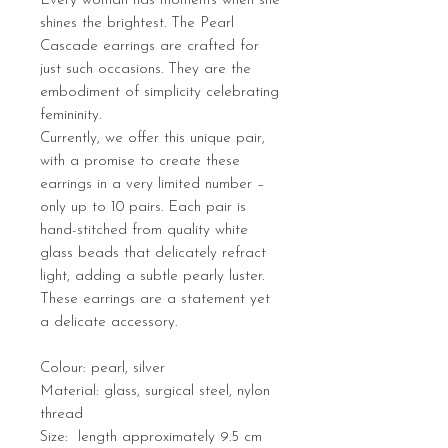
Every woman has moments when she
shines the brightest. The Pearl
Cascade earrings are crafted for
just such occasions. They are the
embodiment of simplicity celebrating
femininity.
Currently, we offer this unique pair,
with a promise to create these
earrings in a very limited number –
only up to 10 pairs. Each pair is
hand-stitched from quality white
glass beads that delicately refract
light, adding a subtle pearly luster.
These earrings are a statement yet
a delicate accessory.
Colour: pearl, silver
Material: glass, surgical steel, nylon
thread
Size: length approximately 9.5 cm