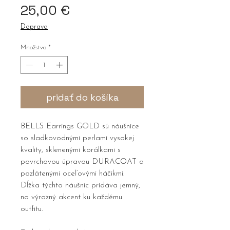
Price
25,00 €
Doprava
Množstvo
*
pridať do košíka
BELLS Earrings GOLD sú náušnice
so sladkovodnými perlami vysokej
kvality, sklenenými korálkami s
povrchovou úpravou DURACOAT a
pozlátenými oceľovými háčikmi.
Dĺžka týchto náušníc pridáva jemný,
no výrazný akcent ku každému
outfitu.