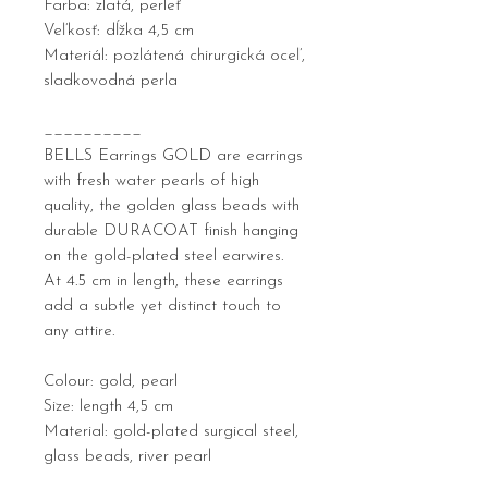
Farba: zlatá, perleť
Veľkosť: dĺžka 4,5 cm
Materiál: pozlátená chirurgická oceľ,
sladkovodná perla
__________
BELLS Earrings GOLD are earrings
with fresh water pearls of high
quality, the golden glass beads with
durable DURACOAT finish hanging
on the gold-plated steel earwires.
At 4.5 cm in length, these earrings
add a subtle yet distinct touch to
any attire.
Colour: gold, pearl
Size: length 4,5 cm
Material: gold-plated surgical steel,
glass beads, river pearl