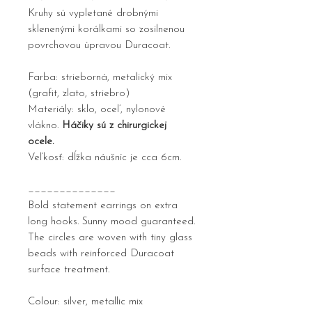
Kruhy sú vypletané drobnými
sklenenými korálkami so zosilnenou
povrchovou úpravou Duracoat.
Farba: strieborná, metalický mix
(grafit, zlato, striebro)
Materiály: sklo, oceľ, nylonové
vlákno.
Háčiky sú z chirurgickej
ocele.
Veľkosť: dĺžka náušníc je cca 6cm.
______________
Bold statement earrings on extra
long hooks. Sunny mood guaranteed.
The circles are woven with tiny glass
beads with reinforced Duracoat
surface treatment.
Colour: silver, metallic mix