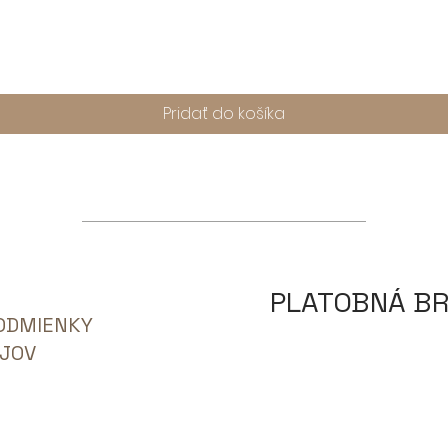
Rýchle zobrazenie
Pridať do košíka
PLATOBNÁ B
ODMIENKY
JOV