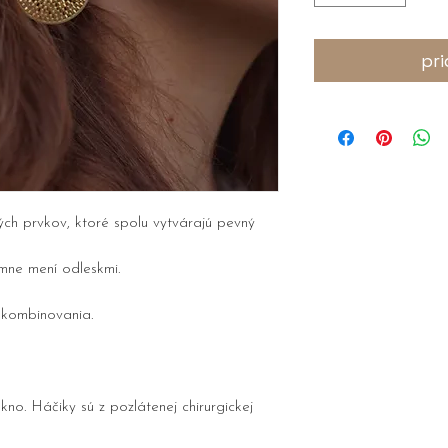
pri
ch prvkov, ktoré spolu vytvárajú pevný
emne mení odleskmi.
 kombinovania.
ákno. Háčiky sú z pozlátenej chirurgickej