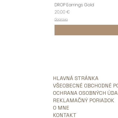
DROP Earrings Gold
Cena
20,00 €
Doprava
HLAVNÁ STRÁNKA
VŠEOBECNÉ OBCHODNÉ P
OCHRANA OSOBNÝCH ÚDA
REKLAMAČNÝ PORIADOK
O MNE
KONTAKT