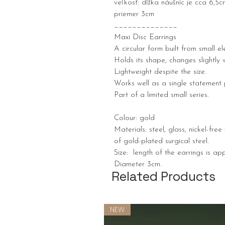
veľkosť: dĺžka náušníc je cca 6,5c
priemer 3cm
______________
Maxi Disc Earrings
A circular form built from small el
Holds its shape, changes slightly
Lightweight despite the size.
Works well as a single statement 
Part of a limited small series.
Colour: gold
Materials: steel, glass, nickel-fre
of gold-plated surgical steel.
Size: length of the earrings is app
Diameter 3cm.
Related Products
NEW