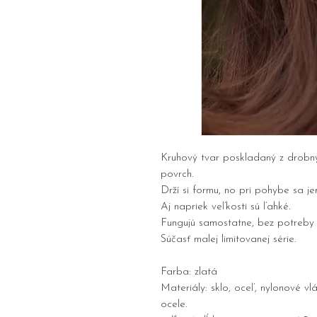
Kruhový tvar poskladaný z drobný
povrch.
Drží si formu, no pri pohybe sa j
Aj napriek veľkosti sú ľahké.
Fungujú samostatne, bez potreby
Súčasť malej limitovanej série.
Farba: zlatá
Materiály: sklo, oceľ, nylonové vl
ocele.