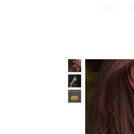
SHOP
Vš