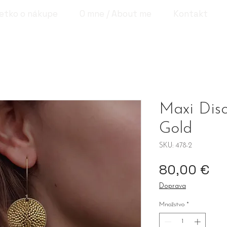
etko o nákupe
O mne / About me
Kontakt
Maxi Disc
Gold
SKU: 478-2
Pr
80,00 €
Doprava
Množstvo
*