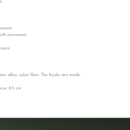
m.
ements.
 with movement.
piece.
e zinc alloy, nylon fiber. The hooks are made
rox. 6.5 cm.