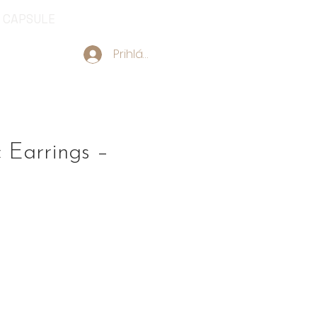
CAPSULE
Prihlásiť sa
 Earrings –
ice