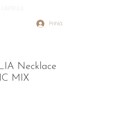
CAPSULE
Prihlásiť sa
A Necklace
C MIX
ice