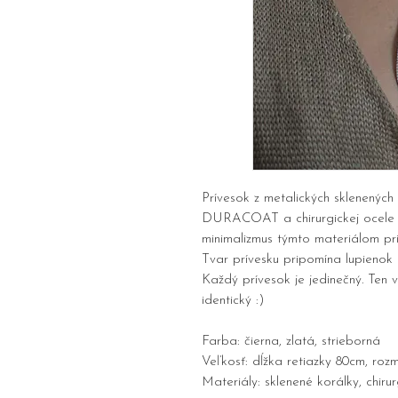
Prívesok z metalických sklenenýc
DURACOAT a chirurgickej ocele n
minimalizmus týmto materiálom pr
Tvar prívesku pripomína lupienok 
Každý prívesok je jedinečný. Ten
identický :)
Farba: čierna, zlatá, strieborná
Veľkosť: dĺžka retiazky 80cm, roz
Materiály: sklenené korálky, chiru