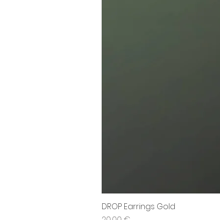
DROP Earrings Gold
Cena
20,00 €