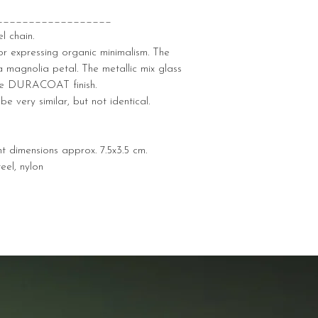
__________________
l chain.
or expressing organic minimalism. The
 magnolia petal. The metallic mix glass
ive DURACOAT finish.
be very similar, but not identical.
nt dimensions approx. 7.5x3.5 cm.
eel, nylon