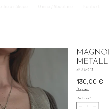
etko o nákupe
O mne / About me
Kontakt
MAGNOLI
METALLI
SKU: 849-13
Pr
130,00 €
Doprava
Množstvo
*