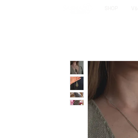
SHOP
Vš