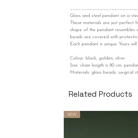
________________________
Glass and steel pendant on a stee
These materials are just perfect f
shape of the pendant resembles a
beads are covered with protect
Each pendant is unique. Yours will 
Colour: black, golden, silver
Size: chain length is 80 cm, penda
Materials: glass beads, surgical st
Related Products
NEW