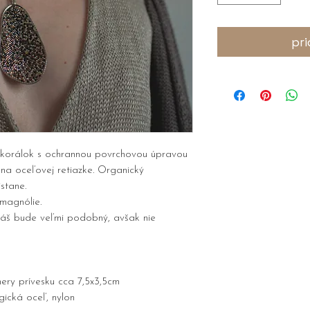
pri
h korálok s ochrannou povrchovou úpravou
a oceľovej retiazke. Organický
istane.
magnólie.
 váš bude veľmi podobný, avšak nie
mery prívesku cca 7,5x3,5cm
rgická oceľ, nylon