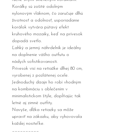
Korálky sú zošité odolným
nylonovým vláknom, čo zaručuje dlhú
životnosť a odolnosť, usporiadanie
korálok vytvára pútavý efekt
kruhového mozaiky, keď na prívesok
dopadá svetlo.
Ľahký a jemný náhrdelník je ideálny
na doplnenie vášho outfutu o
nádych sofistikovanosti.
Prívesok visí na retiažke dlhej 80 cm,
vyrobenej z pozlátenej ocele.
Jednoduchý dizajn ho robí vhodným
na kombináciu s oblečením v
minimalistickom štýle, dopĺňajúc tak
letné aj zimné outfity.
Navyše, dĺžka retiazky sa môže
upraviť na zákazku, aby vyhovovala
každej nositeľke.
__________