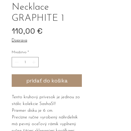
Necklace
GRAPHITE 1
Price
110,00 €
Doprava
Množstvo
*
pridať do košíka
Tento kruhový prívesok je jednou zo
stálic kolekcie SashaSI!
Priemer disku je 6 cm.
Precízne ručne vyrobený náhrdelník
má pevný oceľový rámik vyplnený
ručne šitými sklenenými korálkami.