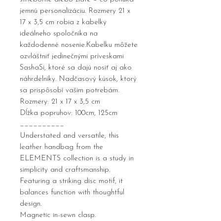
jemnú personalizáciu. Rozmery 21 x
17 x 3,5 cm robia z kabelky
ideálneho spoločníka na
každodenné nosenie.Kabelku môžete
ozvláštniť jedinečnými príveskami
SashaSi, ktoré sa dajú nosiť aj ako
náhrdelníky. Nadčasový kúsok, ktorý
sa prispôsobí vašim potrebám.
Rozmery: 21 x 17 x 3,5 cm
Dĺžka popruhov: 100cm, 125cm
__________
Understated and versatile, this
leather handbag from the
ELEMENTS collection is a study in
simplicity and craftsmanship.
Featuring a striking disc motif, it
balances function with thoughtful
design.
Magnetic in-sewn clasp.