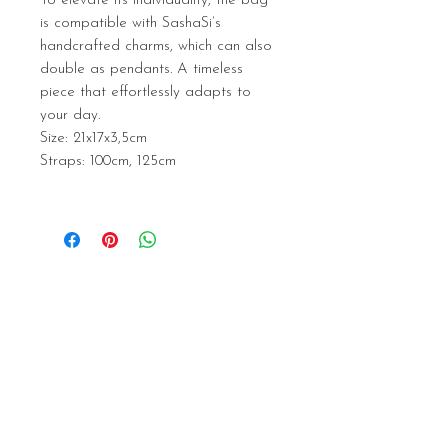
To elevate its individuality, the bag
is compatible with SashaSi’s
handcrafted charms, which can also
double as pendants. A timeless
piece that effortlessly adapts to
your day.
Size: 21x17x3,5cm
Straps: 100cm, 125cm
Related
Products
NEW
NEW