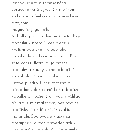
jednoduchosti a remeselného
spracovania. S výrazným motívom
kruhu spája funkčnosť s premysleným
dizajnom.
magnetický gombík.
Kabelka ponúka dve možnosti dĺžky
popruhu – noste ju cez plece s
kratším popruhom alebo ako
crossbody s dlhším popruhom. Pre
ešte väčšiu flexibilitu je možné
popruhy a krúžky úplne odpojiť, čím
sa kabelka zmení na elegantné
listové puzdro.Ručne farbená a
dôkladne zalakovaná koža dodáva
kabelke prirodzený a trvácny vzhľad.
Vnútro je minimalistické, bez textilnej
podšívky, čo zdôrazňuje kvalitu
materiálu. Spojovacie krúžky sú
dostupné v dvoch prevedeniach –
strieborné alebo zlaté – čo ponúka