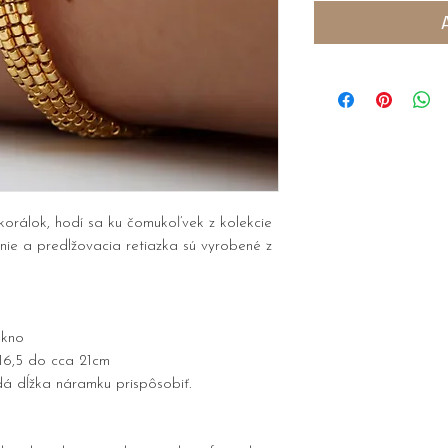
korálok, hodí sa ku čomukoľvek z kolekcie
e a predlžovacia retiazka sú vyrobené z
ákno
 16,5 do cca 21cm
á dĺžka náramku prispôsobiť.