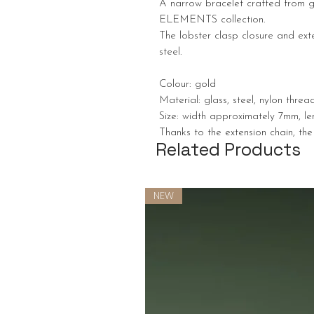
A narrow bracelet crafted from g
ELEMENTS collection.
The lobster clasp closure and ex
steel.
Colour: gold
Material: glass, steel, nylon threa
Size: width approximately 7mm, l
Thanks to the extension chain, the
Related Products
NEW