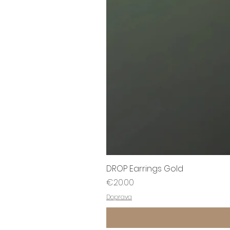
DROP Earrings Gold
Price
€20.00
Doprava