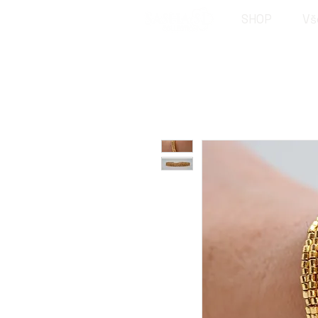
SHOP
Vš