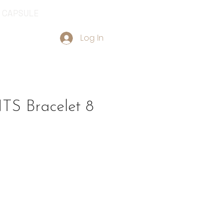
CAPSULE
Log In
S Bracelet 8
ce