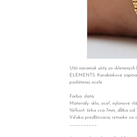
Užší náramok ušitý zo sklenených 
ELEMENTS. Karabínkové zapínani
pozlátenej ocele.
Farba: zlatá
Materiály: sklo, oceľ, nylonové vl
Veľkosť: šírka cca 7mm, dĺžka od
Vďaka predlžovacej retiazke sa d
__________