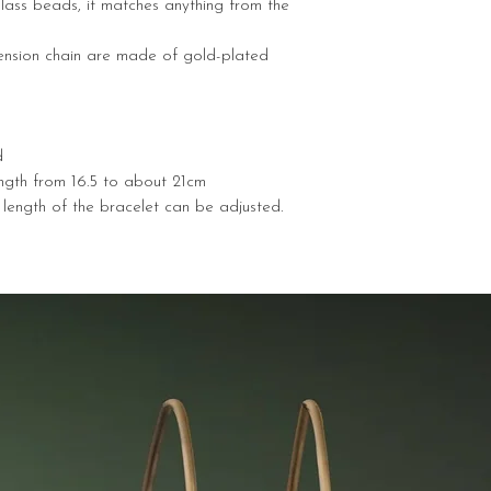
lass beads, it matches anything from the
tension chain are made of gold-plated
d
ength from 16.5 to about 21cm
 length of the bracelet can be adjusted.